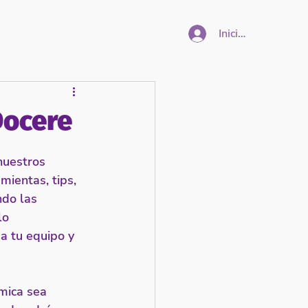
Iniciar sesión
Formación
Nosotros
Más
Docere
nuestros 
ientas, tips, 
ndo las 
lo 
a tu equipo y 
mica sea 