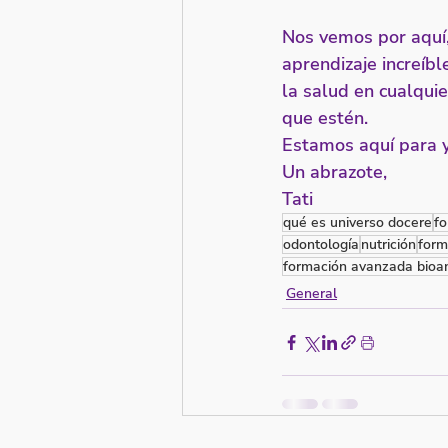
Nos vemos por aquí, 
aprendizaje increíb
la salud en cualquie
que estén. 
Estamos aquí para y
Un abrazote,
Tati
qué es universo docere
fo
odontología
nutrición
form
formación avanzada bioan
General