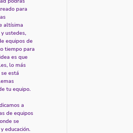
dad podrás 
creado para 
as 
e altísima 
 y ustedes, 
de equipos de 
co tiempo para 
idea es que 
les, lo más 
 se está 
lemas 
de tu equipo. 
dicamos a 
as de equipos 
donde se 
y educación.  