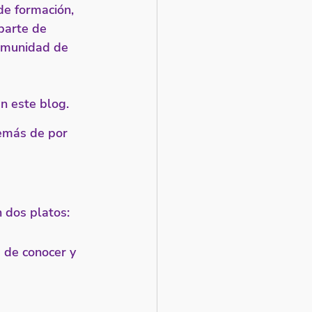
de formación, 
parte de 
comunidad de 
 este blog. 
emás de por 
 dos platos: 
 de conocer y 